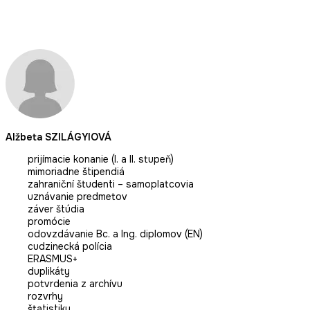
Alžbeta SZILÁGYIOVÁ
prijímacie konanie (I. a II. stupeň)
mimoriadne štipendiá
zahraniční študenti – samoplatcovia
uznávanie predmetov
záver štúdia
promócie
odovzdávanie Bc. a Ing. diplomov (EN)
cudzinecká polícia
ERASMUS+
duplikáty
potvrdenia z archívu
rozvrhy
štatistiky