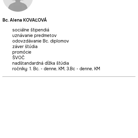
Bc. Alena KOVAĽOVÁ
sociálne štipendiá
uznávanie predmetov
odovzdávanie Bc. diplomov
záver štúdia
promócie
ŠVOČ
nadštandardná dĺžka štúdia
ročníky: 1. Bc. - denne, KM, 3.Bc - denne, KM