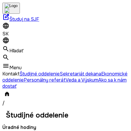
edit_square
Študuj na SJF
SK
Hľadať
Menu
Kontakt
Študijné oddelenie
Sekretariát dekana
Ekonomické
oddelenie
Personálny referát
Veda a Výskum
Ako sa k nám
dostať
/
Študijné oddelenie
Úradné hodiny