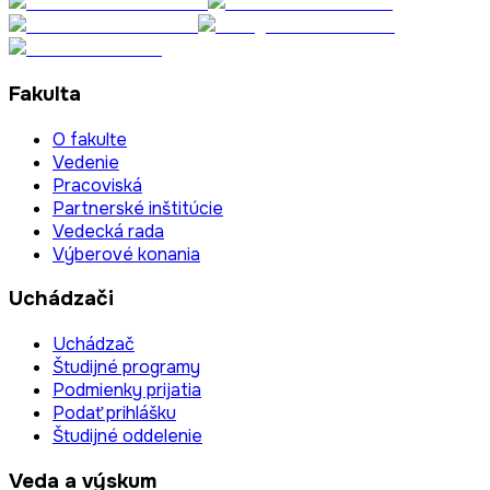
Fakulta
O fakulte
Vedenie
Pracoviská
Partnerské inštitúcie
Vedecká rada
Výberové konania
Uchádzači
Uchádzač
Študijné programy
Podmienky prijatia
Podať prihlášku
Študijné oddelenie
Veda a výskum