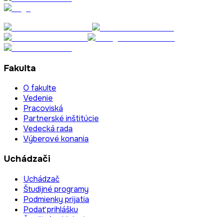
Fakulta
O fakulte
Vedenie
Pracoviská
Partnerské inštitúcie
Vedecká rada
Výberové konania
Uchádzači
Uchádzač
Študijné programy
Podmienky prijatia
Podať prihlášku