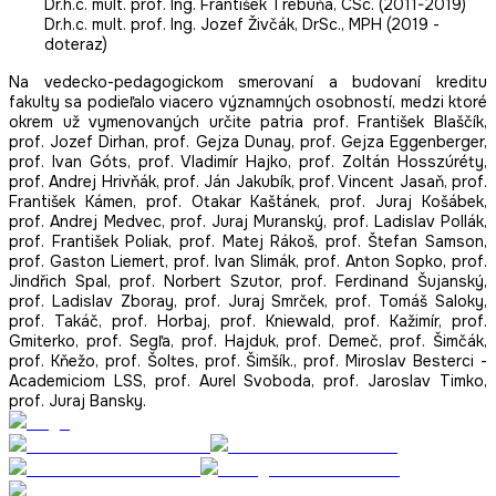
Dr.h.c. mult. prof. Ing. František Trebuňa, CSc. (2011-2019)
Dr.h.c. mult. prof. Ing. Jozef Živčák, DrSc., MPH (2019 -
doteraz)
Na vedecko-pedagogickom smerovaní a budovaní kreditu
fakulty sa podieľalo viacero významných osobností, medzi ktoré
okrem už vymenovaných určite patria prof. František Blaščík,
prof. Jozef Dirhan, prof. Gejza Dunay, prof. Gejza Eggenberger,
prof. Ivan Góts, prof. Vladimír Hajko, prof. Zoltán Hosszúréty,
prof. Andrej Hrivňák, prof. Ján Jakubík, prof. Vincent Jasaň, prof.
František Kámen, prof. Otakar Kaštánek, prof. Juraj Košábek,
prof. Andrej Medvec, prof. Juraj Muranský, prof. Ladislav Pollák,
prof. František Poliak, prof. Matej Rákoš, prof. Štefan Samson,
prof. Gaston Liemert, prof. Ivan Slimák, prof. Anton Sopko, prof.
Jindřich Spal, prof. Norbert Szutor, prof. Ferdinand Šujanský,
prof. Ladislav Zboray, prof. Juraj Smrček, prof. Tomáš Saloky,
prof. Takáč, prof. Horbaj, prof. Kniewald, prof. Kažimír, prof.
Gmiterko, prof. Segľa, prof. Hajduk, prof. Demeč, prof. Šimčák,
prof. Kňežo, prof. Šoltes, prof. Šimšík., prof. Miroslav Besterci -
Academiciom LSS, prof. Aurel Svoboda, prof. Jaroslav Timko,
prof. Juraj Bansky.