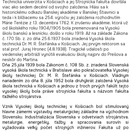
Technická univerzita v Košiciach a jej Strojnícka fakulta dovŕšila
viac ako sedem decénií od svojho založenia. Hlási sa k
historickému odkazu Banskej akadémie v Banskej Štiavnici a
teda i k blížiacemu sa 254. výročiu jej založenia rozhodnutím
Márie Terézie z 13. decembra 1762. K zrušeniu akadémie, ktorá už
od školského roku 1904/1905 bola premenovaná na Vysokú
školu banskú a lesnícku, došlo v roku 1919. Až na základe Zákona
č. 170 Sb. z. zo dňa 25.6.1937 bola zriadená Vysoká škola
technická Dr. M. R. Štefánika v Košiciach. Jej prvým rektorom sa
stal prof. Juraj Hronec (4.8.1938). Tragické udalosti po
viedenskej arbitráží vynútili evakuáciu školy najprv do Prešova a
neskôr do Martina.
Dňa 25.júla 1939 bola Zákonom č. 108 Sb. z. zriadená Slovenská
vysoká škola technická v Bratislave ako pokračovateľka Vysokej
školy technickej Dr. M. R. Štefánika v Košiciach. Vládnym
nariadením zo dňa 8. júla 1952 bola druhýkrát založená Vysoká
škola technická v Košiciach a jednou z troch prvých fakúlt tejto
vysokej školy bola práve strojnícka fakulta s názvom fakulta
ťažkého strojárstva.
Vznik Vysokej školy technickej v Košiciach bol stimulovaný
hlavne zámermi výstavby metalurgickej základne na východnom
Slovensku. Industrializácia Slovenska v odvetviach strojárstva,
metalurgie, energetiky, ťažby a spracovania surovín si
vyžadovala veľký počet strojných inžinierov. Fakulta už po