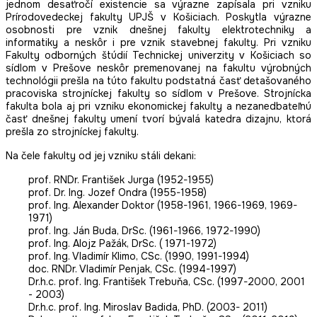
jednom desaťročí existencie sa výrazne zapísala pri vzniku
Prírodovedeckej fakulty UPJŠ v Košiciach. Poskytla výrazne
osobnosti pre vznik dnešnej fakulty elektrotechniky a
informatiky a neskôr i pre vznik stavebnej fakulty. Pri vzniku
Fakulty odborných štúdií Technickej univerzity v Košiciach so
sídlom v Prešove neskôr premenovanej na fakultu výrobných
technológii prešla na túto fakultu podstatná časť detašovaného
pracoviska strojníckej fakulty so sídlom v Prešove. Strojnícka
fakulta bola aj pri vzniku ekonomickej fakulty a nezanedbateľnú
časť dnešnej fakulty umení tvorí bývalá katedra dizajnu, ktorá
prešla zo strojníckej fakulty.
Na čele fakulty od jej vzniku stáli dekani:
prof. RNDr. František Jurga (1952-1955)
prof. Dr. Ing. Jozef Ondra (1955-1958)
prof. Ing. Alexander Doktor (1958-1961, 1966-1969, 1969-
1971)
prof. Ing. Ján Buda, DrSc. (1961-1966, 1972-1990)
prof. Ing. Alojz Pažák, DrSc. ( 1971-1972)
prof. Ing. Vladimír Klimo, CSc. (1990, 1991-1994)
doc. RNDr. Vladimír Penjak, CSc. (1994-1997)
Dr.h.c. prof. Ing. František Trebuňa, CSc. (1997-2000, 2001
- 2003)
Dr.h.c. prof. Ing. Miroslav Badida, PhD. (2003- 2011)