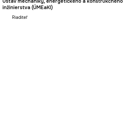
Ústav mechaniky, energetického a konštrukčného
inžinierstva (ÚMEaKI)
Riaditeľ