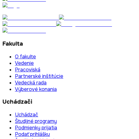
Fakulta
O fakulte
Vedenie
Pracoviská
Partnerské inštitúcie
Vedecká rada
Výberové konania
Uchádzači
Uchádzač
Študijné programy
Podmienky prijatia
Podať prihlášku